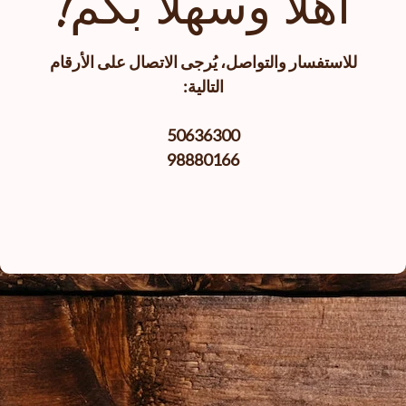
أهلا وسهلا بكم!
للاستفسار والتواصل، يُرجى الاتصال على الأرقام
التالية:
50636300
98880166