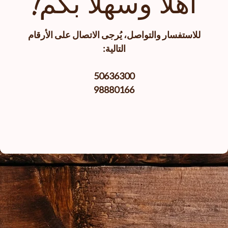
أهلا وسهلا بكم!
للاستفسار والتواصل، يُرجى الاتصال على الأرقام
التالية:
50636300
98880166