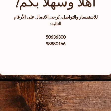
أهلا وسهلا بكم!
للاستفسار والتواصل، يُرجى الاتصال على الأرقام
التالية:
50636300
98880166