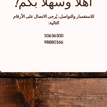
أهلا وسهلا بكم!
للاستفسار والتواصل، يُرجى الاتصال على الأرقام
التالية:
50636300
98880166