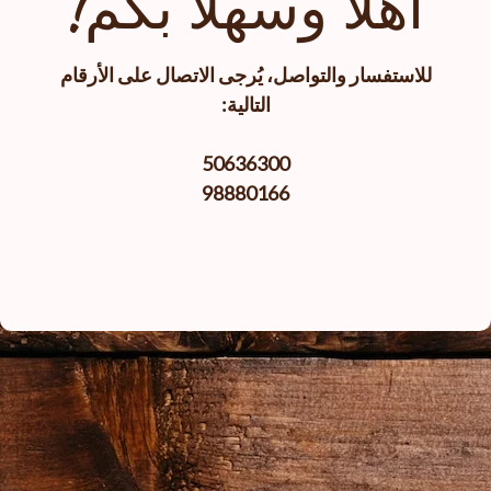
أهلا وسهلا بكم!
للاستفسار والتواصل، يُرجى الاتصال على الأرقام
التالية:
50636300
98880166