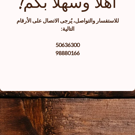
أهلا وسهلا بكم!
للاستفسار والتواصل، يُرجى الاتصال على الأرقام
التالية:
50636300
98880166