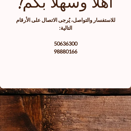
أهلا وسهلا بكم!
للاستفسار والتواصل، يُرجى الاتصال على الأرقام
التالية:
50636300
98880166