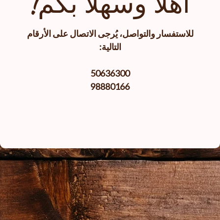
أهلا وسهلا بكم!
للاستفسار والتواصل، يُرجى الاتصال على الأرقام
التالية:
50636300
98880166