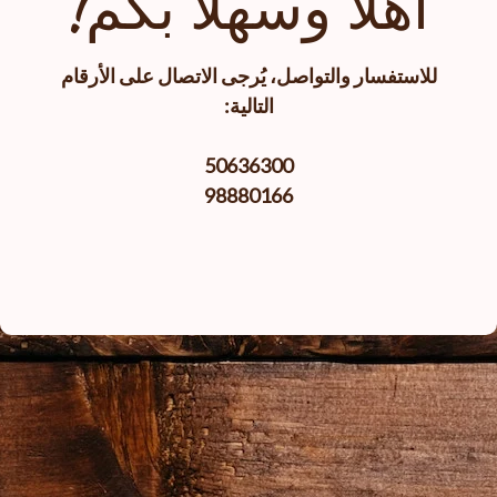
أهلا وسهلا بكم!
للاستفسار والتواصل، يُرجى الاتصال على الأرقام
التالية:
50636300
98880166