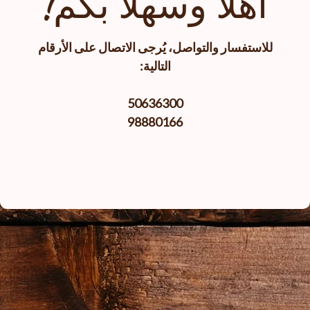
أهلا وسهلا بكم!
للاستفسار والتواصل، يُرجى الاتصال على الأرقام
التالية:
50636300
98880166