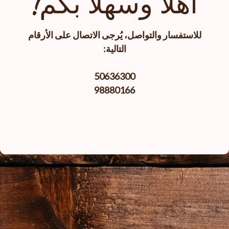
أهلا وسهلا بكم!
للاستفسار والتواصل، يُرجى الاتصال على الأرقام
التالية:
50636300
98880166